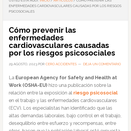
USTED ESTÁ AQUÍ:
INICIO
/
ARTÍCULOS
/
CÓMO PREVENIR LAS
ENFERMEDADES CARDIOVASCULARES CAUSADAS POR LOS RIESGOS
PSICOSOCIALES
Cómo prevenir las
enfermedades
cardiovasculares causadas
por los riesgos psicosociales
29 AGOSTO, 2023
POR
CERO ACCIDENTES
DEJA UN COMENTARIO
La
European Agency for Safety and Health at
Work (OSHA-EU)
hizo una publicación sobre la
relación entre la exposición al
riesgo psicosocial
en el trabajo y las enfermedades cardiovasculares
(ECV). Los especialistas han identificado que las
altas demandas laborales, bajo control en el trabajo,
desequilibrio entre esfuerzo y recompensas, entre
otros, hacen que la población laboral esté expuesta