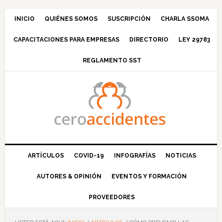
Saltar
Saltar
Saltar
Saltar
a
al
a
al
INICIO
QUIÉNES SOMOS
SUSCRIPCIÓN
CHARLA SSOMA
la
contenido
la
pie
CAPACITACIONES PARA EMPRESAS
DIRECTORIO
LEY 29783
navegación
principal
barra
de
principal
lateral
página
REGLAMENTO SST
principal
ARTÍCULOS
COVID-19
INFOGRAFÍAS
NOTICIAS
AUTORES & OPINIÓN
EVENTOS Y FORMACIÓN
PROVEEDORES