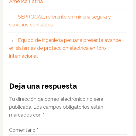
América Latina
SEPROCAL, referente en minería segura y
servicios confiables
Equipo de ingeniería peruana presenta avance
en sistemas de protección eléctrica en foro
internacional
Interacciones
Deja una respuesta
con
Tu dirección de correo electrónico no será
los
publicada.
Los campos obligatorios están
lectores
marcados con
*
Comentario
*