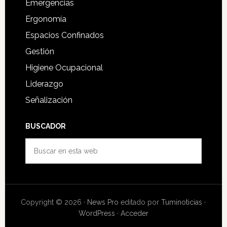
Emergencias
Ergonomía
Espacios Confinados
Gestión
Higiene Ocupacional
Liderazgo
Señalización
BUSCADOR
Buscar
en
esta
web
Copyright © 2026 ·
News Pro
editado por
Tuminoticias
·
WordPress
·
Acceder