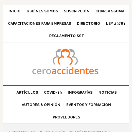
Saltar
Saltar
Saltar
Saltar
a
al
a
al
INICIO
QUIÉNES SOMOS
SUSCRIPCIÓN
CHARLA SSOMA
la
contenido
la
pie
CAPACITACIONES PARA EMPRESAS
DIRECTORIO
LEY 29783
navegación
principal
barra
de
principal
lateral
página
REGLAMENTO SST
principal
ARTÍCULOS
COVID-19
INFOGRAFÍAS
NOTICIAS
AUTORES & OPINIÓN
EVENTOS Y FORMACIÓN
PROVEEDORES