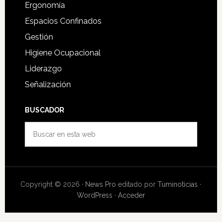
Ergonomía
Espacios Confinados
Gestión
Higiene Ocupacional
Liderazgo
Señalización
BUSCADOR
Buscar
en
esta
web
Copyright © 2026 ·
News Pro
editado por
Tuminoticias
·
WordPress
·
Acceder