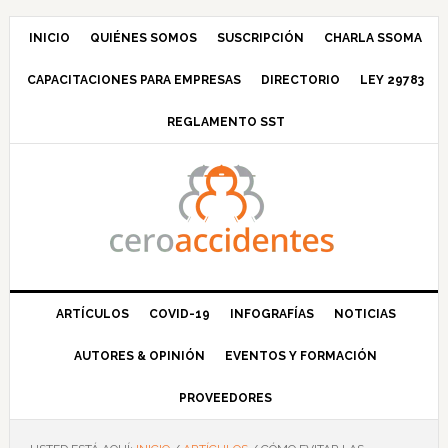
Saltar
Saltar
Saltar
Saltar
a
al
a
al
INICIO
QUIÉNES SOMOS
SUSCRIPCIÓN
CHARLA SSOMA
la
contenido
la
pie
CAPACITACIONES PARA EMPRESAS
DIRECTORIO
LEY 29783
navegación
principal
barra
de
principal
lateral
página
REGLAMENTO SST
principal
ARTÍCULOS
COVID-19
INFOGRAFÍAS
NOTICIAS
AUTORES & OPINIÓN
EVENTOS Y FORMACIÓN
PROVEEDORES