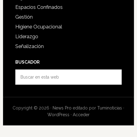
Espacios Confinados
Gestión
Higiene Ocupacional
Liderazgo
Señalización
BUSCADOR
Buscar
en
esta
web
Copyright © 2026 ·
News Pro
editado por
Tuminoticias
·
WordPress
·
Acceder