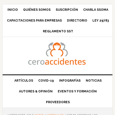
Saltar
Saltar
Saltar
Saltar
a
al
a
al
INICIO
QUIÉNES SOMOS
SUSCRIPCIÓN
CHARLA SSOMA
la
contenido
la
pie
CAPACITACIONES PARA EMPRESAS
DIRECTORIO
LEY 29783
navegación
principal
barra
de
principal
lateral
página
REGLAMENTO SST
principal
ARTÍCULOS
COVID-19
INFOGRAFÍAS
NOTICIAS
AUTORES & OPINIÓN
EVENTOS Y FORMACIÓN
PROVEEDORES