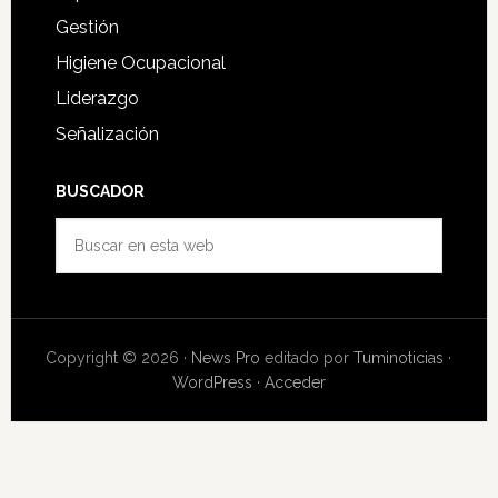
Gestión
Higiene Ocupacional
Liderazgo
Señalización
BUSCADOR
Buscar
en
esta
web
Copyright © 2026 ·
News Pro
editado por
Tuminoticias
·
WordPress
·
Acceder