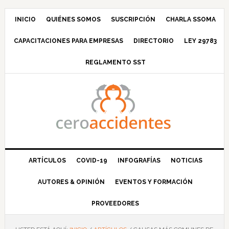
Saltar
Saltar
Saltar
Saltar
a
al
a
al
INICIO
QUIÉNES SOMOS
SUSCRIPCIÓN
CHARLA SSOMA
la
contenido
la
pie
CAPACITACIONES PARA EMPRESAS
DIRECTORIO
LEY 29783
navegación
principal
barra
de
principal
lateral
página
REGLAMENTO SST
principal
ARTÍCULOS
COVID-19
INFOGRAFÍAS
NOTICIAS
AUTORES & OPINIÓN
EVENTOS Y FORMACIÓN
PROVEEDORES