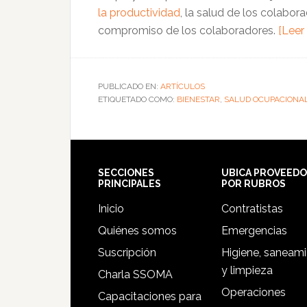
la productividad
, la salud de los colab
compromiso de los colaboradores.
[Leer
PUBLICADO EN:
ARTÍCULOS
ETIQUETADO COMO:
BIENESTAR
,
SALUD OCUPACIONA
Footer
SECCIONES
UBICA PROVEED
PRINCIPALES
POR RUBROS
Inicio
Contratistas
Quiénes somos
Emergencias
Suscripción
Higiene, saneam
y limpieza
Charla SSOMA
Operaciones
Capacitaciones para