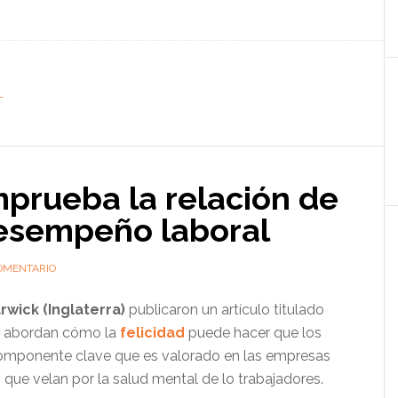
L
mprueba la relación de
 desempeño laboral
OMENTARIO
wick (Inglaterra)
publicaron un artículo titulado
ue abordan cómo la
felicidad
puede hacer que los
componente clave que es valorado en las empresas
 que velan por la salud mental de lo trabajadores.