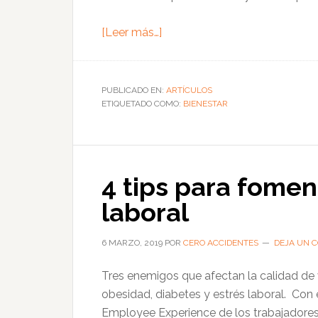
acerca
[Leer más…]
de
Qué
entender
PUBLICADO EN:
ARTÍCULOS
ETIQUETADO COMO:
por
BIENESTAR
bienestar
laboral
4 tips para fomen
laboral
6 MARZO, 2019
POR
CERO ACCIDENTES
DEJA UN 
Tres enemigos que afectan la calidad de 
obesidad, diabetes y estrés laboral. Con 
Employee Experience de los trabajadore