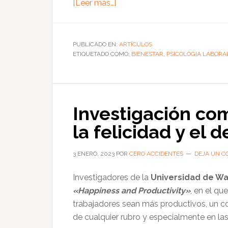
acerca
[Leer más…]
de
NIOSH
WellBQ:
PUBLICADO EN:
ARTÍCULOS
ETIQUETADO COMO:
conoce
BIENESTAR
,
PSICOLOGIA LABORA
el
cuestionario
para
Investigación co
identificar
el
la felicidad y el
estado
de
3 ENERO, 2023
POR
CERO ACCIDENTES
DEJA UN C
los
trabajadores
Investigadores de la
Universidad de War
«Happiness and Productivity»
, en el q
trabajadores sean más productivos, un 
de cualquier rubro y especialmente en las