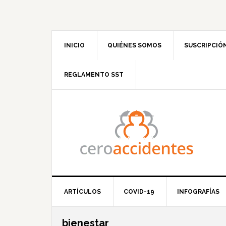
Saltar
Saltar
Saltar
Saltar
a
al
a
al
la
contenido
la
pie
navegación
principal
barra
de
INICIO
QUIÉNES SOMOS
SUSCRIPCIÓ
principal
lateral
página
principal
REGLAMENTO SST
ARTÍCULOS
COVID-19
INFOGRAFÍAS
bienestar