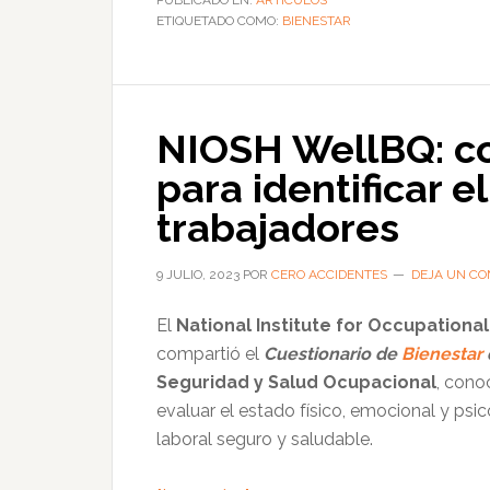
PUBLICADO EN:
ARTÍCULOS
ETIQUETADO COMO:
aspectos
BIENESTAR
del
bienestar
en
NIOSH WellBQ: co
el
trabajo
para identificar e
trabajadores
9 JULIO, 2023
POR
CERO ACCIDENTES
DEJA UN CO
El
National Institute for Occupationa
compartió el
Cuestionario de
Bienestar
Seguridad y Salud Ocupacional
, cono
evaluar el estado físico, emocional y psi
laboral seguro y saludable.