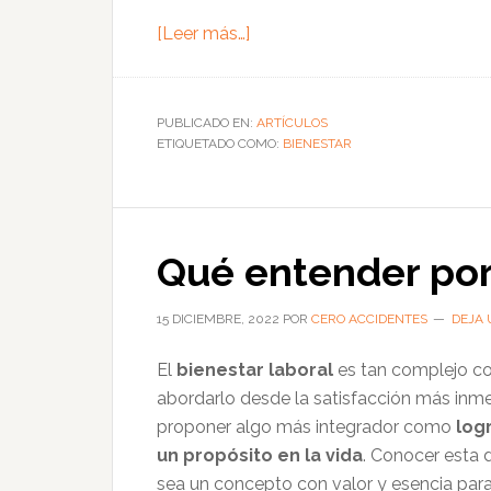
acerca
[Leer más…]
de
Investigación
comprueba
PUBLICADO EN:
ARTÍCULOS
ETIQUETADO COMO:
la
BIENESTAR
relación
de
la
Qué entender por
felicidad
y
el
15 DICIEMBRE, 2022
POR
CERO ACCIDENTES
DEJA 
desempeño
El
bienestar laboral
es tan complejo c
laboral
abordarlo desde la satisfacción más inmed
proponer algo más integrador como
log
un propósito en la vida
. Conocer esta d
sea un concepto con valor y esencia par