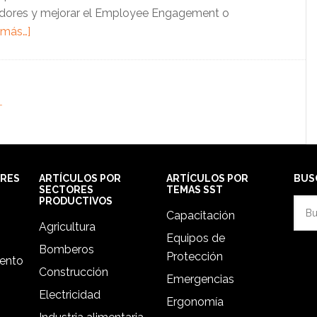
oradores y mejorar el Employee Engagement o
acerca
 más…]
de
4
tips
L
para
fomentar
el
bienestar
laboral
ORES
ARTÍCULOS POR
ARTÍCULOS POR
BUS
SECTORES
TEMAS SST
PRODUCTIVOS
Busc
Capacitación
en
Agricultura
Equipos de
esta
Bomberos
Protección
web
iento
Construcción
Emergencias
Electricidad
Ergonomía