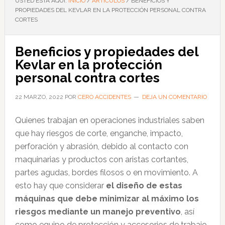
USTED ESTÁ AQUÍ:
INICIO
/
ARTÍCULOS
/
BENEFICIOS Y
PROPIEDADES DEL KEVLAR EN LA PROTECCIÓN PERSONAL CONTRA
CORTES
Beneficios y propiedades del
Kevlar en la protección
personal contra cortes
22 MARZO, 2022
POR
CERO ACCIDENTES
DEJA UN COMENTARIO
Quienes trabajan en operaciones industriales saben
que hay riesgos de corte, enganche, impacto,
perforación y abrasión, debido al contacto con
maquinarias y productos con aristas cortantes,
partes agudas, bordes filosos o en movimiento. A
esto hay que considerar
el diseño de estas
máquinas que debe minimizar al máximo los
riesgos mediante un manejo preventivo
, así
como equipo de protección y accesorios de trabajo