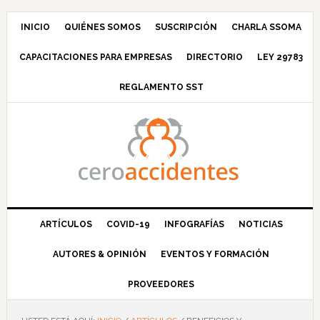
Saltar
Saltar
Saltar
Saltar
a
al
a
al
INICIO
QUIÉNES SOMOS
SUSCRIPCIÓN
CHARLA SSOMA
la
contenido
la
pie
CAPACITACIONES PARA EMPRESAS
DIRECTORIO
LEY 29783
navegación
principal
barra
de
principal
lateral
página
REGLAMENTO SST
principal
ARTÍCULOS
COVID-19
INFOGRAFÍAS
NOTICIAS
AUTORES & OPINIÓN
EVENTOS Y FORMACIÓN
PROVEEDORES