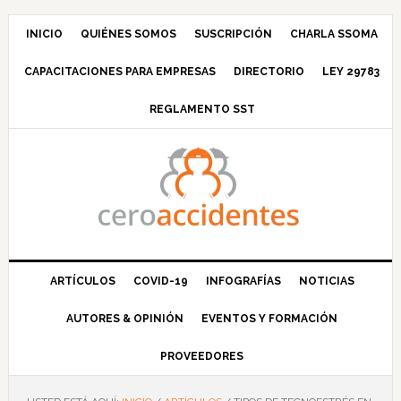
Saltar
Saltar
Saltar
Saltar
a
al
a
al
INICIO
QUIÉNES SOMOS
SUSCRIPCIÓN
CHARLA SSOMA
la
contenido
la
pie
CAPACITACIONES PARA EMPRESAS
DIRECTORIO
LEY 29783
navegación
principal
barra
de
principal
lateral
página
REGLAMENTO SST
principal
ARTÍCULOS
COVID-19
INFOGRAFÍAS
NOTICIAS
AUTORES & OPINIÓN
EVENTOS Y FORMACIÓN
PROVEEDORES