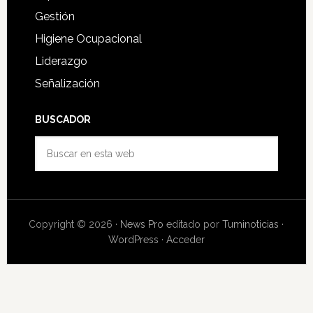
Gestión
Higiene Ocupacional
Liderazgo
Señalización
BUSCADOR
Buscar
en
esta
web
Copyright © 2026 ·
News Pro
editado por
Tuminoticias
·
WordPress
·
Acceder