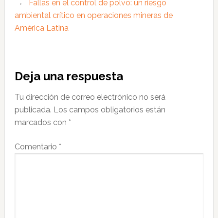
Fallas en el control de polvo: un riesgo
ambiental crítico en operaciones mineras de
América Latina
Interacciones
Deja una respuesta
con
Tu dirección de correo electrónico no será
los
publicada.
Los campos obligatorios están
lectores
marcados con
*
Comentario
*