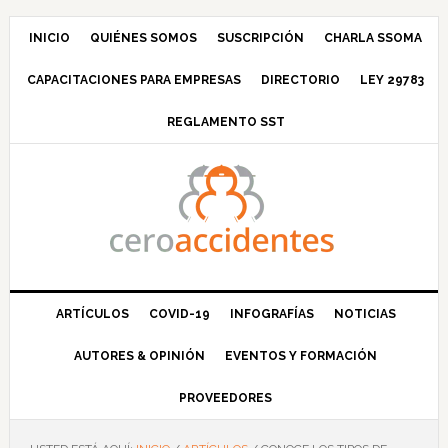
Saltar
Saltar
Saltar
Saltar
a
al
a
al
INICIO
QUIÉNES SOMOS
SUSCRIPCIÓN
CHARLA SSOMA
la
contenido
la
pie
CAPACITACIONES PARA EMPRESAS
DIRECTORIO
LEY 29783
navegación
principal
barra
de
principal
lateral
página
REGLAMENTO SST
principal
ARTÍCULOS
COVID-19
INFOGRAFÍAS
NOTICIAS
AUTORES & OPINIÓN
EVENTOS Y FORMACIÓN
PROVEEDORES