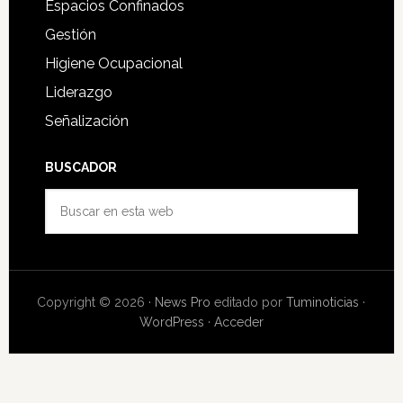
Espacios Confinados
Gestión
Higiene Ocupacional
Liderazgo
Señalización
BUSCADOR
Buscar
en
esta
web
Copyright © 2026 ·
News Pro
editado por
Tuminoticias
·
WordPress
·
Acceder