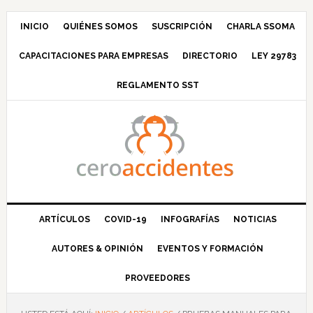
Saltar
Saltar
Saltar
Saltar
a
al
a
al
INICIO
QUIÉNES SOMOS
SUSCRIPCIÓN
CHARLA SSOMA
la
contenido
la
pie
CAPACITACIONES PARA EMPRESAS
DIRECTORIO
LEY 29783
navegación
principal
barra
de
principal
lateral
página
REGLAMENTO SST
principal
ARTÍCULOS
COVID-19
INFOGRAFÍAS
NOTICIAS
AUTORES & OPINIÓN
EVENTOS Y FORMACIÓN
PROVEEDORES