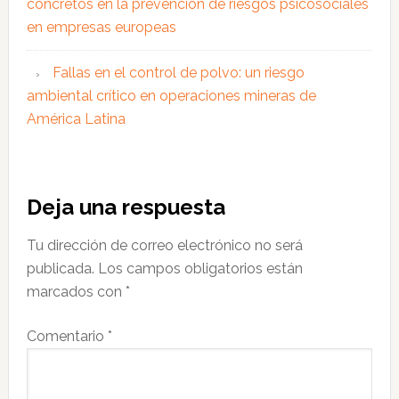
concretos en la prevención de riesgos psicosociales
en empresas europeas
Fallas en el control de polvo: un riesgo
ambiental crítico en operaciones mineras de
América Latina
Interacciones
Deja una respuesta
con
Tu dirección de correo electrónico no será
los
publicada.
Los campos obligatorios están
lectores
marcados con
*
Comentario
*