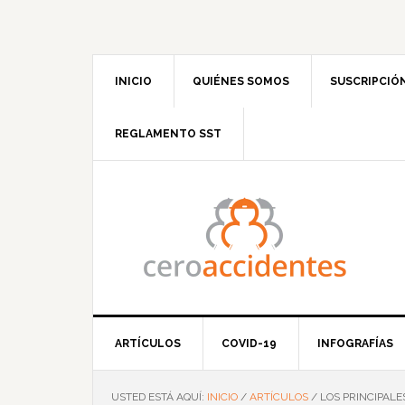
Saltar
Saltar
Saltar
Saltar
a
al
a
al
la
contenido
la
pie
navegación
principal
barra
de
INICIO
QUIÉNES SOMOS
SUSCRIPCIÓ
principal
lateral
página
principal
REGLAMENTO SST
ARTÍCULOS
COVID-19
INFOGRAFÍAS
USTED ESTÁ AQUÍ:
INICIO
/
ARTÍCULOS
/
LOS PRINCIPALE