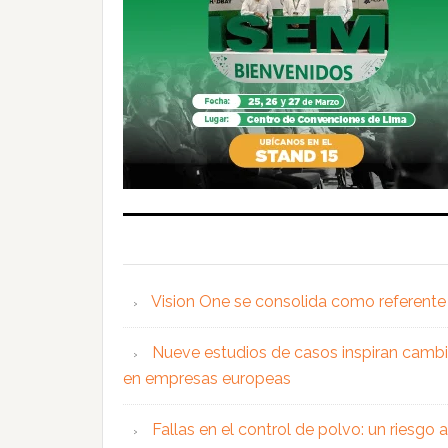
Vision One se consolida como referente 
Nueve estudios de casos inspiran cambi
en empresas europeas
Fallas en el control de polvo: un riesgo