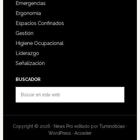
Emergencias
Ergonomía
Espacios Confinados
Gestión
Higiene Ocupacional
Liderazgo
Señalización
BUSCADOR
Buscar
en
esta
web
Copyright © 2026 ·
News Pro
editado por
Tuminoticias
·
WordPress
·
Acceder