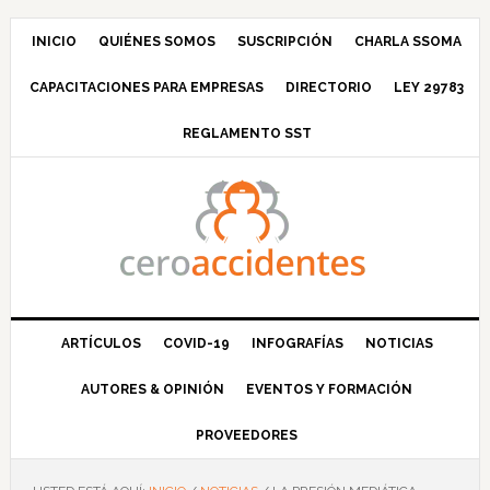
Saltar
Saltar
Saltar
Saltar
a
al
a
al
INICIO
QUIÉNES SOMOS
SUSCRIPCIÓN
CHARLA SSOMA
la
contenido
la
pie
CAPACITACIONES PARA EMPRESAS
DIRECTORIO
LEY 29783
navegación
principal
barra
de
principal
lateral
página
REGLAMENTO SST
principal
ARTÍCULOS
COVID-19
INFOGRAFÍAS
NOTICIAS
AUTORES & OPINIÓN
EVENTOS Y FORMACIÓN
PROVEEDORES