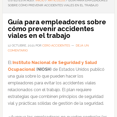
USTED ESTÁ AQUÍ:
INICIO
/
ARTÍCULOS
/
GUÍA PARA EMPLEADORES
SOBRE CÓMO PREVENIR ACCIDENTES VIALES EN EL TRABAJO
Guía para empleadores sobre
cómo prevenir accidentes
viales en el trabajo
12 OCTUBRE, 2021
POR
CERO ACCIDENTES
DEJA UN
COMENTARIO
El
Instituto Nacional de Seguridad y Salud
Ocupacional
(
NIOSH
) de Estados Unidos publicó
una guía sobre lo que pueden hacer los
empleadores para evitar los accidentes viales
relacionados con el trabajo. El plan requiere
estrategias que combinen principios de seguridad
vial y prácticas sólidas de gestión de la seguridad.
«Aunque los empleadores no pueden controlar las