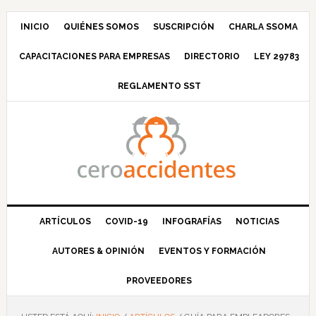
Saltar
Saltar
Saltar
Saltar
a
al
a
al
INICIO
QUIÉNES SOMOS
SUSCRIPCIÓN
CHARLA SSOMA
la
contenido
la
pie
CAPACITACIONES PARA EMPRESAS
DIRECTORIO
LEY 29783
navegación
principal
barra
de
principal
lateral
página
REGLAMENTO SST
principal
ARTÍCULOS
COVID-19
INFOGRAFÍAS
NOTICIAS
AUTORES & OPINIÓN
EVENTOS Y FORMACIÓN
PROVEEDORES