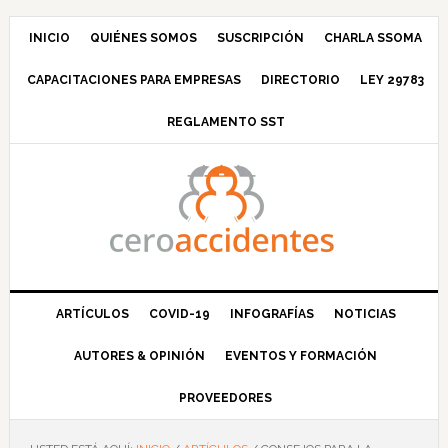
Saltar
Saltar
Saltar
Saltar
a
al
a
al
INICIO
QUIÉNES SOMOS
SUSCRIPCIÓN
CHARLA SSOMA
la
contenido
la
pie
CAPACITACIONES PARA EMPRESAS
DIRECTORIO
LEY 29783
navegación
principal
barra
de
principal
lateral
página
REGLAMENTO SST
principal
ARTÍCULOS
COVID-19
INFOGRAFÍAS
NOTICIAS
AUTORES & OPINIÓN
EVENTOS Y FORMACIÓN
PROVEEDORES