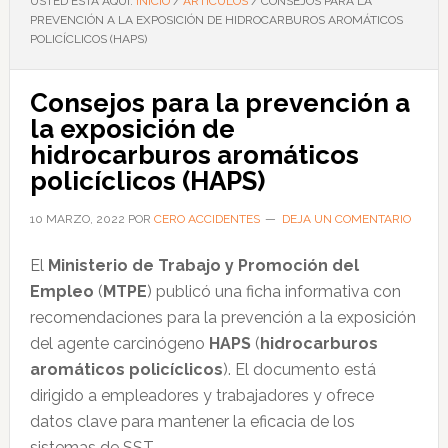
USTED ESTÁ AQUÍ:
INICIO
/
ARTÍCULOS
/
CONSEJOS PARA LA
PREVENCIÓN A LA EXPOSICIÓN DE HIDROCARBUROS AROMÁTICOS
POLICÍCLICOS (HAPS)
Consejos para la prevención a
la exposición de
hidrocarburos aromáticos
policíclicos (HAPS)
10 MARZO, 2022
POR
CERO ACCIDENTES
DEJA UN COMENTARIO
El
Ministerio de Trabajo y Promoción del
Empleo
(
MTPE
) publicó una ficha informativa con
recomendaciones para la prevención a la exposición
del agente carcinógeno
HAPS
(
hidrocarburos
aromáticos policíclicos
). El documento está
dirigido a empleadores y trabajadores y ofrece
datos clave para mantener la eficacia de los
sistemas de SST.