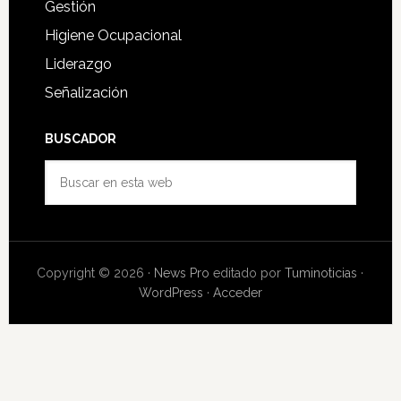
Gestión
Higiene Ocupacional
Liderazgo
Señalización
BUSCADOR
Buscar
en
esta
web
Copyright © 2026 ·
News Pro
editado por
Tuminoticias
·
WordPress
·
Acceder