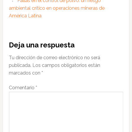
Fallas en el control de polvo: un riesgo
ambiental crítico en operaciones mineras de
América Latina
Interacciones
Deja una respuesta
con
Tu dirección de correo electrónico no será
los
publicada.
Los campos obligatorios están
lectores
marcados con
*
Comentario
*