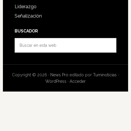
Liderazgo
Señalización
BUSCADOR
Buscar
en
esta
web
Copyright © 2026 ·
News Pro
editado por
Tuminoticias
·
WordPress
·
Acceder