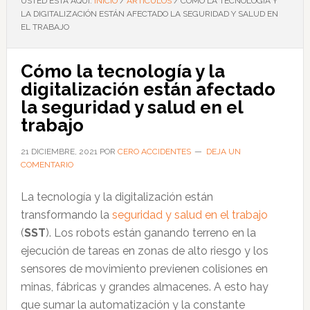
USTED ESTÁ AQUÍ:
INICIO
/
ARTÍCULOS
/
CÓMO LA TECNOLOGÍA Y
LA DIGITALIZACIÓN ESTÁN AFECTADO LA SEGURIDAD Y SALUD EN
EL TRABAJO
Cómo la tecnología y la
digitalización están afectado
la seguridad y salud en el
trabajo
21 DICIEMBRE, 2021
POR
CERO ACCIDENTES
DEJA UN
COMENTARIO
La tecnología y la digitalización están
transformando la
seguridad y salud en el trabajo
(
SST
). Los robots están ganando terreno en la
ejecución de tareas en zonas de alto riesgo y los
sensores de movimiento previenen colisiones en
minas, fábricas y grandes almacenes. A esto hay
que sumar la automatización y la constante