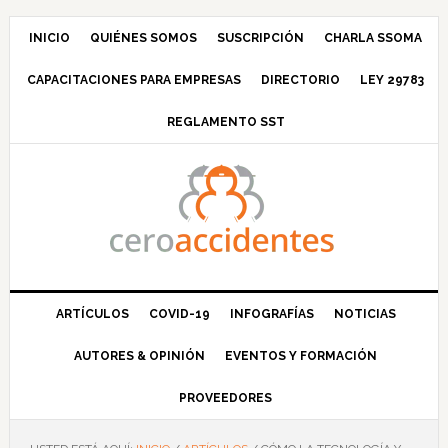
Saltar
Saltar
Saltar
Saltar
a
al
a
al
INICIO
QUIÉNES SOMOS
SUSCRIPCIÓN
CHARLA SSOMA
la
contenido
la
pie
CAPACITACIONES PARA EMPRESAS
DIRECTORIO
LEY 29783
navegación
principal
barra
de
principal
lateral
página
REGLAMENTO SST
principal
ARTÍCULOS
COVID-19
INFOGRAFÍAS
NOTICIAS
AUTORES & OPINIÓN
EVENTOS Y FORMACIÓN
PROVEEDORES