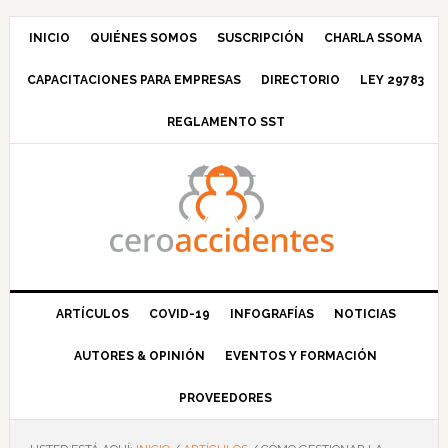
Saltar
Saltar
Saltar
Saltar
a
al
a
al
INICIO
QUIÉNES SOMOS
SUSCRIPCIÓN
CHARLA SSOMA
la
contenido
la
pie
CAPACITACIONES PARA EMPRESAS
DIRECTORIO
LEY 29783
navegación
principal
barra
de
principal
lateral
página
REGLAMENTO SST
principal
ARTÍCULOS
COVID-19
INFOGRAFÍAS
NOTICIAS
AUTORES & OPINIÓN
EVENTOS Y FORMACIÓN
PROVEEDORES