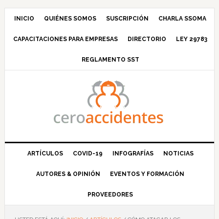
Saltar
Saltar
Saltar
Saltar
a
al
a
al
INICIO
QUIÉNES SOMOS
SUSCRIPCIÓN
CHARLA SSOMA
la
contenido
la
pie
CAPACITACIONES PARA EMPRESAS
DIRECTORIO
LEY 29783
navegación
principal
barra
de
principal
lateral
página
REGLAMENTO SST
principal
ARTÍCULOS
COVID-19
INFOGRAFÍAS
NOTICIAS
AUTORES & OPINIÓN
EVENTOS Y FORMACIÓN
PROVEEDORES