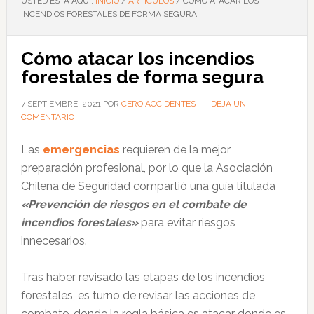
USTED ESTÁ AQUÍ:
INICIO
/
ARTÍCULOS
/
CÓMO ATACAR LOS
INCENDIOS FORESTALES DE FORMA SEGURA
Cómo atacar los incendios
forestales de forma segura
7 SEPTIEMBRE, 2021
POR
CERO ACCIDENTES
DEJA UN
COMENTARIO
Las
emergencias
requieren de la mejor
preparación profesional, por lo que la Asociación
Chilena de Seguridad compartió una guía titulada
«Prevención de riesgos en el combate de
incendios forestales»
para evitar riesgos
innecesarios.
Tras haber revisado las etapas de los incendios
forestales, es turno de revisar las acciones de
combate, donde la regla básica es atacar donde es