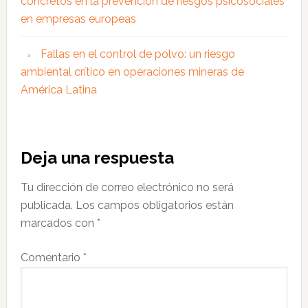
concretos en la prevención de riesgos psicosociales
en empresas europeas
Fallas en el control de polvo: un riesgo
ambiental crítico en operaciones mineras de
América Latina
Interacciones
Deja una respuesta
con
Tu dirección de correo electrónico no será
los
publicada.
Los campos obligatorios están
lectores
marcados con
*
Comentario
*