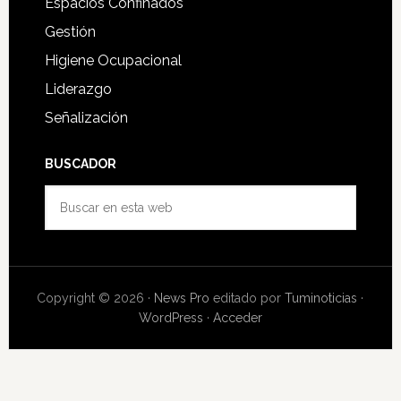
Espacios Confinados
Gestión
Higiene Ocupacional
Liderazgo
Señalización
BUSCADOR
Buscar
en
esta
web
Copyright © 2026 ·
News Pro
editado por
Tuminoticias
·
WordPress
·
Acceder