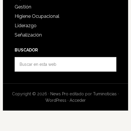
Gestión
Higiene Ocupacional
Liderazgo
Señalización
BUSCADOR
Buscar
en
esta
web
Copyright © 2026 ·
News Pro
editado por
Tuminoticias
·
WordPress
·
Acceder