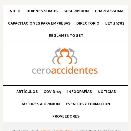
Saltar
Saltar
Saltar
Saltar
a
al
a
al
INICIO
QUIÉNES SOMOS
SUSCRIPCIÓN
CHARLA SSOMA
la
contenido
la
pie
CAPACITACIONES PARA EMPRESAS
DIRECTORIO
LEY 29783
navegación
principal
barra
de
principal
lateral
página
REGLAMENTO SST
principal
ARTÍCULOS
COVID-19
INFOGRAFÍAS
NOTICIAS
AUTORES & OPINIÓN
EVENTOS Y FORMACIÓN
PROVEEDORES