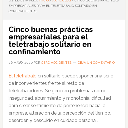
USTED ESTÁ AQUÍ:
INICIO
/
ARTÍCULOS
/
CINCO BUENAS PRÁCTICAS
EMPRESARIALES PARA EL TELETRABAJO SOLITARIO EN
CONFINAMIENTO
Cinco buenas prácticas
empresariales para el
teletrabajo solitario en
confinamiento
26 MAYO, 2020
POR
CERO ACCIDENTES
DEJA UN COMENTARIO
El teletrabajo
en solitario puede suponer una serie
de inconvenientes frente al resto de
teletrabajadores. Se generan problemas como
inseguridad, aburrimiento y monotonía, dificultad
para crear sentimiento de pertenencia hacia la
empresa, alteración de la percepción del tiempo,
desorden y descuido en cuidado personal.