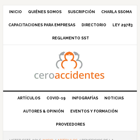
Saltar
Saltar
Saltar
Saltar
a
al
a
al
INICIO
QUIÉNES SOMOS
SUSCRIPCIÓN
CHARLA SSOMA
la
contenido
la
pie
CAPACITACIONES PARA EMPRESAS
DIRECTORIO
LEY 29783
navegación
principal
barra
de
principal
lateral
página
REGLAMENTO SST
principal
ARTÍCULOS
COVID-19
INFOGRAFÍAS
NOTICIAS
AUTORES & OPINIÓN
EVENTOS Y FORMACIÓN
PROVEEDORES