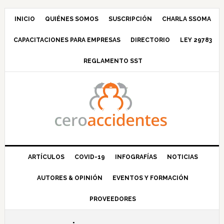
Saltar
Saltar
Saltar
Saltar
a
al
a
al
INICIO
QUIÉNES SOMOS
SUSCRIPCIÓN
CHARLA SSOMA
la
contenido
la
pie
CAPACITACIONES PARA EMPRESAS
DIRECTORIO
LEY 29783
navegación
principal
barra
de
principal
lateral
página
REGLAMENTO SST
principal
ARTÍCULOS
COVID-19
INFOGRAFÍAS
NOTICIAS
AUTORES & OPINIÓN
EVENTOS Y FORMACIÓN
PROVEEDORES