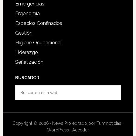
Emergencias
Ergonomía
Espacios Confinados
Gestión
Higiene Ocupacional
Liderazgo
Señalización
BUSCADOR
Buscar
en
esta
web
Copyright © 2026 ·
News Pro
editado por
Tuminoticias
·
WordPress
·
Acceder