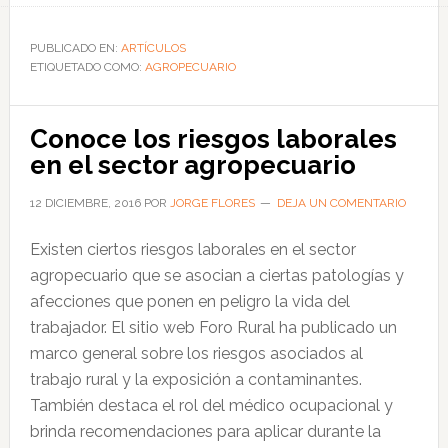
Conoce
los
PUBLICADO EN:
ARTÍCULOS
ETIQUETADO COMO:
riesgos
AGROPECUARIO
potenciales
del
Conoce los riesgos laborales
sector
en el sector agropecuario
agropecuario
y
12 DICIEMBRE, 2016
POR
JORGE FLORES
DEJA UN COMENTARIO
cómo
Existen ciertos riesgos laborales en el sector
evitarlos
agropecuario que se asocian a ciertas patologías y
afecciones que ponen en peligro la vida del
trabajador. El sitio web Foro Rural ha publicado un
marco general sobre los riesgos asociados al
trabajo rural y la exposición a contaminantes.
También destaca el rol del médico ocupacional y
brinda recomendaciones para aplicar durante la