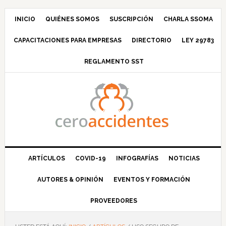
Saltar
Saltar
Saltar
Saltar
a
al
a
al
INICIO
QUIÉNES SOMOS
SUSCRIPCIÓN
CHARLA SSOMA
la
contenido
la
pie
CAPACITACIONES PARA EMPRESAS
DIRECTORIO
LEY 29783
navegación
principal
barra
de
principal
lateral
página
REGLAMENTO SST
principal
ARTÍCULOS
COVID-19
INFOGRAFÍAS
NOTICIAS
AUTORES & OPINIÓN
EVENTOS Y FORMACIÓN
PROVEEDORES