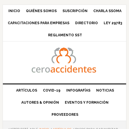
Saltar
Saltar
Saltar
Saltar
a
al
a
al
INICIO
QUIÉNES SOMOS
SUSCRIPCIÓN
CHARLA SSOMA
la
contenido
la
pie
CAPACITACIONES PARA EMPRESAS
DIRECTORIO
LEY 29783
navegación
principal
barra
de
principal
lateral
página
REGLAMENTO SST
principal
ARTÍCULOS
COVID-19
INFOGRAFÍAS
NOTICIAS
AUTORES & OPINIÓN
EVENTOS Y FORMACIÓN
PROVEEDORES