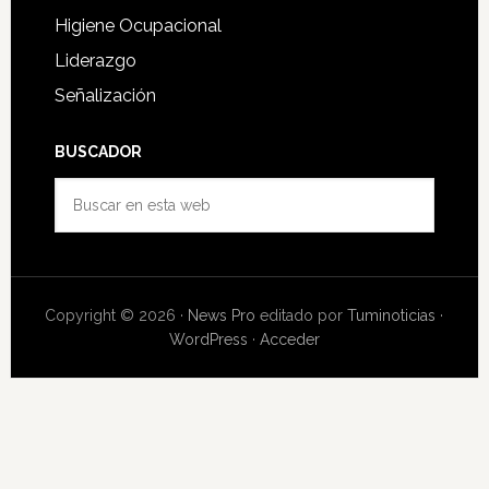
Higiene Ocupacional
Liderazgo
Señalización
BUSCADOR
Buscar
en
esta
web
Copyright © 2026 ·
News Pro
editado por
Tuminoticias
·
WordPress
·
Acceder