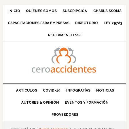
Saltar
Saltar
Saltar
Saltar
a
al
a
al
INICIO
QUIÉNES SOMOS
SUSCRIPCIÓN
CHARLA SSOMA
la
contenido
la
pie
CAPACITACIONES PARA EMPRESAS
DIRECTORIO
LEY 29783
navegación
principal
barra
de
principal
lateral
página
REGLAMENTO SST
principal
ARTÍCULOS
COVID-19
INFOGRAFÍAS
NOTICIAS
AUTORES & OPINIÓN
EVENTOS Y FORMACIÓN
PROVEEDORES