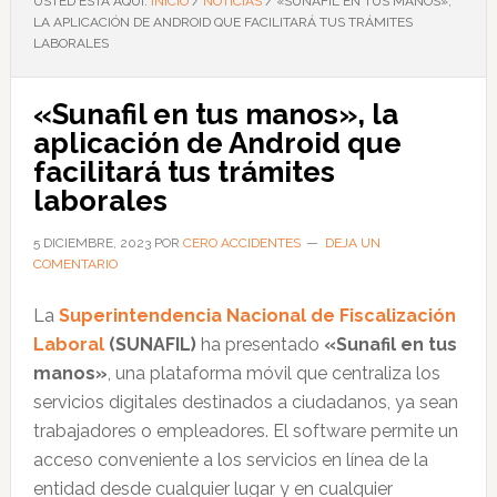
USTED ESTÁ AQUÍ:
INICIO
/
NOTICIAS
/
«SUNAFIL EN TUS MANOS»,
LA APLICACIÓN DE ANDROID QUE FACILITARÁ TUS TRÁMITES
LABORALES
«Sunafil en tus manos», la
aplicación de Android que
facilitará tus trámites
laborales
5 DICIEMBRE, 2023
POR
CERO ACCIDENTES
DEJA UN
COMENTARIO
La
Superintendencia Nacional de Fiscalización
Laboral
(SUNAFIL)
ha presentado
«Sunafil en tus
manos»
, una plataforma móvil que centraliza los
servicios digitales destinados a ciudadanos, ya sean
trabajadores o empleadores. El software permite un
acceso conveniente a los servicios en línea de la
entidad desde cualquier lugar y en cualquier