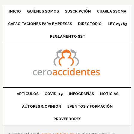
Saltar
Saltar
Saltar
Saltar
a
al
a
al
INICIO
QUIÉNES SOMOS
SUSCRIPCIÓN
CHARLA SSOMA
la
contenido
la
pie
CAPACITACIONES PARA EMPRESAS
DIRECTORIO
LEY 29783
navegación
principal
barra
de
principal
lateral
página
REGLAMENTO SST
principal
ARTÍCULOS
COVID-19
INFOGRAFÍAS
NOTICIAS
AUTORES & OPINIÓN
EVENTOS Y FORMACIÓN
PROVEEDORES