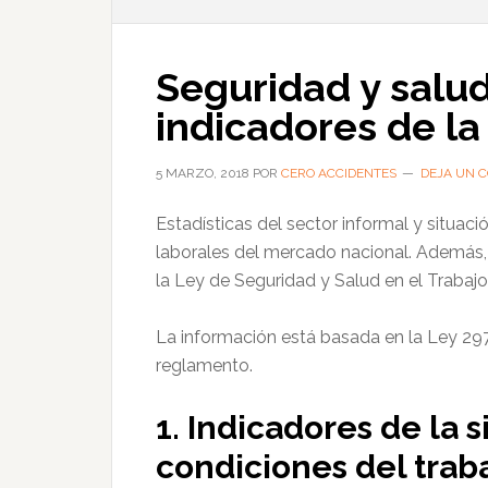
Seguridad y salud
indicadores de la
5 MARZO, 2018
POR
CERO ACCIDENTES
DEJA UN 
Estadísticas del sector informal y situaci
laborales del mercado nacional. Además,
la Ley de Seguridad y Salud en el Trabajo
La información está basada en la Ley 297
reglamento.
1. Indicadores de la s
condiciones del trab