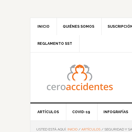
Saltar
Saltar
Saltar
Saltar
a
al
a
al
la
contenido
la
pie
navegación
principal
barra
de
INICIO
QUIÉNES SOMOS
SUSCRIPCIÓ
principal
lateral
página
principal
REGLAMENTO SST
ARTÍCULOS
COVID-19
INFOGRAFÍAS
USTED ESTÁ AQUÍ:
INICIO
/
ARTÍCULOS
/
SEGURIDAD Y SA