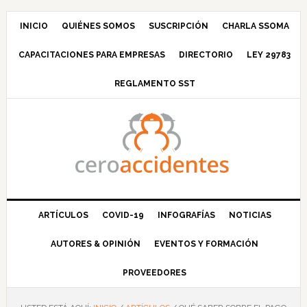
Saltar
Saltar
Saltar
Saltar
a
al
a
al
INICIO
QUIÉNES SOMOS
SUSCRIPCIÓN
CHARLA SSOMA
la
contenido
la
pie
CAPACITACIONES PARA EMPRESAS
DIRECTORIO
LEY 29783
navegación
principal
barra
de
principal
lateral
página
REGLAMENTO SST
principal
ARTÍCULOS
COVID-19
INFOGRAFÍAS
NOTICIAS
AUTORES & OPINIÓN
EVENTOS Y FORMACIÓN
PROVEEDORES