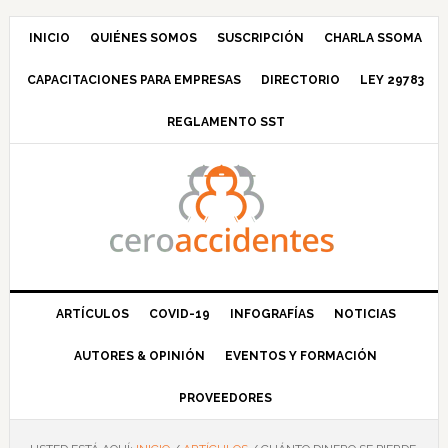
Saltar
Saltar
Saltar
Saltar
a
al
a
al
INICIO
QUIÉNES SOMOS
SUSCRIPCIÓN
CHARLA SSOMA
la
contenido
la
pie
CAPACITACIONES PARA EMPRESAS
DIRECTORIO
LEY 29783
navegación
principal
barra
de
principal
lateral
página
REGLAMENTO SST
principal
ARTÍCULOS
COVID-19
INFOGRAFÍAS
NOTICIAS
AUTORES & OPINIÓN
EVENTOS Y FORMACIÓN
PROVEEDORES