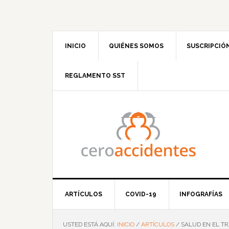
Saltar
Saltar
Saltar
Saltar
a
al
a
al
la
contenido
la
pie
navegación
principal
barra
de
INICIO
QUIÉNES SOMOS
SUSCRIPCIÓ
principal
lateral
página
principal
REGLAMENTO SST
ARTÍCULOS
COVID-19
INFOGRAFÍAS
USTED ESTÁ AQUÍ:
INICIO
/
ARTÍCULOS
/
SALUD EN EL T