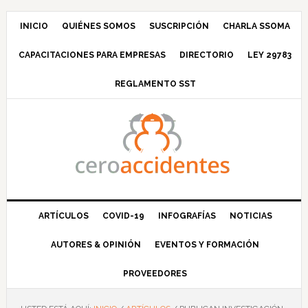
Saltar
Saltar
Saltar
Saltar
a
al
a
al
INICIO
QUIÉNES SOMOS
SUSCRIPCIÓN
CHARLA SSOMA
la
contenido
la
pie
CAPACITACIONES PARA EMPRESAS
DIRECTORIO
LEY 29783
navegación
principal
barra
de
principal
lateral
página
REGLAMENTO SST
principal
ARTÍCULOS
COVID-19
INFOGRAFÍAS
NOTICIAS
AUTORES & OPINIÓN
EVENTOS Y FORMACIÓN
PROVEEDORES