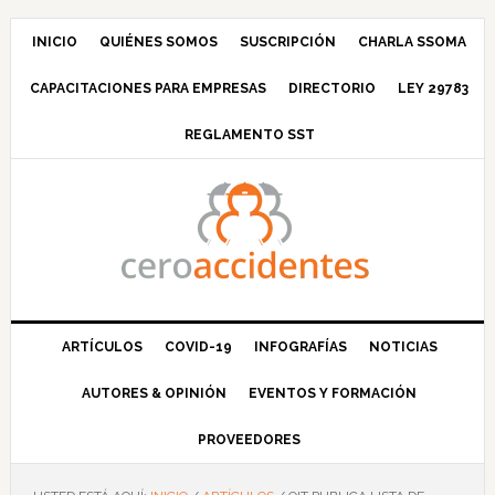
Saltar
Saltar
Saltar
Saltar
a
al
a
al
INICIO
QUIÉNES SOMOS
SUSCRIPCIÓN
CHARLA SSOMA
la
contenido
la
pie
CAPACITACIONES PARA EMPRESAS
DIRECTORIO
LEY 29783
navegación
principal
barra
de
principal
lateral
página
REGLAMENTO SST
principal
ARTÍCULOS
COVID-19
INFOGRAFÍAS
NOTICIAS
AUTORES & OPINIÓN
EVENTOS Y FORMACIÓN
PROVEEDORES