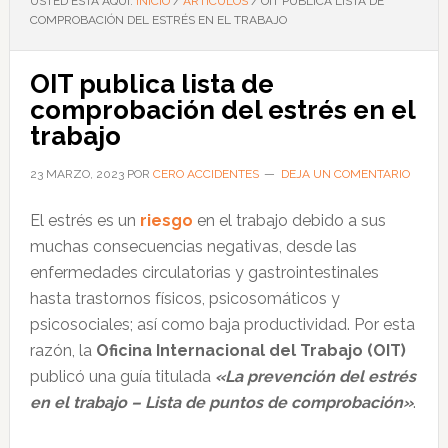
USTED ESTÁ AQUÍ:
INICIO
/
ARTÍCULOS
/
OIT PUBLICA LISTA DE
COMPROBACIÓN DEL ESTRÉS EN EL TRABAJO
OIT publica lista de
comprobación del estrés en el
trabajo
23 MARZO, 2023
POR
CERO ACCIDENTES
DEJA UN COMENTARIO
El estrés es un
riesgo
en el trabajo debido a sus
muchas consecuencias negativas, desde las
enfermedades circulatorias y gastrointestinales
hasta trastornos físicos, psicosomáticos y
psicosociales; así como baja productividad. Por esta
razón, la
Oficina Internacional del Trabajo (OIT)
publicó una guía titulada
«La prevención del estrés
en el trabajo – Lista de puntos de comprobación»
.