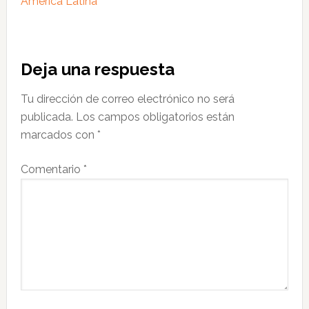
América Latina
Interacciones
Deja una respuesta
con
Tu dirección de correo electrónico no será
los
publicada.
Los campos obligatorios están
lectores
marcados con
*
Comentario
*