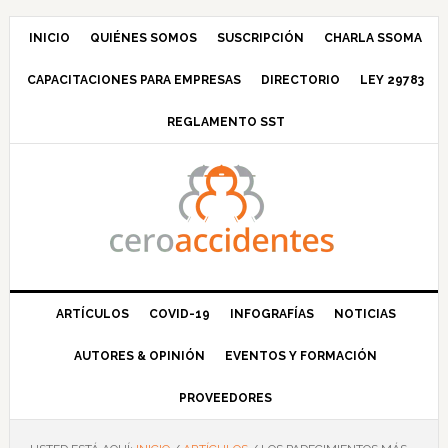
Saltar
Saltar
Saltar
Saltar
a
al
a
al
INICIO
QUIÉNES SOMOS
SUSCRIPCIÓN
CHARLA SSOMA
la
contenido
la
pie
CAPACITACIONES PARA EMPRESAS
DIRECTORIO
LEY 29783
navegación
principal
barra
de
principal
lateral
página
REGLAMENTO SST
principal
ARTÍCULOS
COVID-19
INFOGRAFÍAS
NOTICIAS
AUTORES & OPINIÓN
EVENTOS Y FORMACIÓN
PROVEEDORES