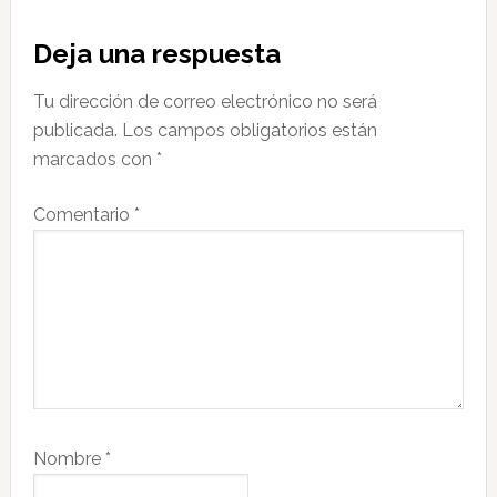
Interacciones
Deja una respuesta
con
Tu dirección de correo electrónico no será
los
publicada.
Los campos obligatorios están
lectores
marcados con
*
Comentario
*
Nombre
*