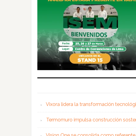
Vixora lidera la transformación tecnológ
Termomuro impulsa construcción soste
Vision One se consolida como referente 