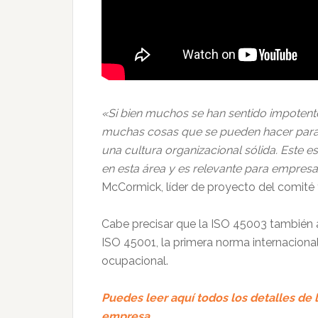
«Si bien muchos se han sentido impotente
muchas cosas que se pueden hacer para d
una cultura organizacional sólida. Este e
en esta área y es relevante para empresa
McCormick, líder de proyecto del comité t
Cabe precisar que la ISO 45003 también a
ISO 45001, la primera norma internaciona
ocupacional.
Puedes leer aquí todos los detalles de 
empresa.