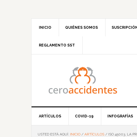
Saltar
Saltar
Saltar
Saltar
a
al
a
al
la
contenido
la
pie
navegación
principal
barra
de
INICIO
QUIÉNES SOMOS
SUSCRIPCIÓ
principal
lateral
página
principal
REGLAMENTO SST
ARTÍCULOS
COVID-19
INFOGRAFÍAS
USTED ESTÁ AQUÍ:
INICIO
/
ARTÍCULOS
/
ISO 45003, LA 