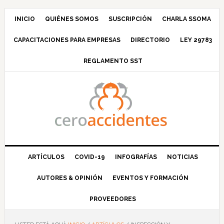
Saltar
Saltar
Saltar
Saltar
a
al
a
al
INICIO
QUIÉNES SOMOS
SUSCRIPCIÓN
CHARLA SSOMA
la
contenido
la
pie
CAPACITACIONES PARA EMPRESAS
DIRECTORIO
LEY 29783
navegación
principal
barra
de
principal
lateral
página
REGLAMENTO SST
principal
ARTÍCULOS
COVID-19
INFOGRAFÍAS
NOTICIAS
AUTORES & OPINIÓN
EVENTOS Y FORMACIÓN
PROVEEDORES