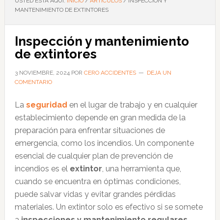
USTED ESTÁ AQUÍ:
INICIO
/
ARTÍCULOS
/
INSPECCIÓN Y
MANTENIMIENTO DE EXTINTORES
Inspección y mantenimiento
de extintores
3 NOVIEMBRE, 2024
POR
CERO ACCIDENTES
DEJA UN
COMENTARIO
La
seguridad
en el lugar de trabajo y en cualquier
establecimiento depende en gran medida de la
preparación para enfrentar situaciones de
emergencia, como los incendios. Un componente
esencial de cualquier plan de prevención de
incendios es el
extintor
, una herramienta que,
cuando se encuentra en óptimas condiciones,
puede salvar vidas y evitar grandes pérdidas
materiales. Un extintor solo es efectivo si se somete
a
inspecciones y mantenimiento regulares
.