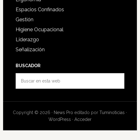
Espacios Confinados
Gestión
Higiene Ocupacional
Liderazgo
Señalización
BUSCADOR
Buscar
en
esta
web
Copyright © 2026 ·
News Pro
editado por
Tuminoticias
·
WordPress
·
Acceder