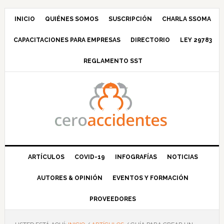
Saltar
Saltar
Saltar
Saltar
a
al
a
al
INICIO
QUIÉNES SOMOS
SUSCRIPCIÓN
CHARLA SSOMA
la
contenido
la
pie
CAPACITACIONES PARA EMPRESAS
DIRECTORIO
LEY 29783
navegación
principal
barra
de
principal
lateral
página
REGLAMENTO SST
principal
ARTÍCULOS
COVID-19
INFOGRAFÍAS
NOTICIAS
AUTORES & OPINIÓN
EVENTOS Y FORMACIÓN
PROVEEDORES