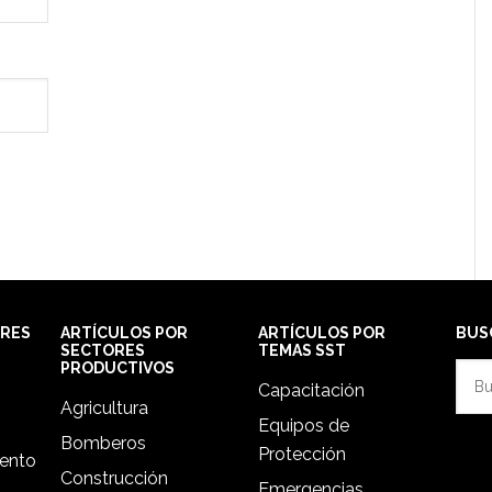
ORES
ARTÍCULOS POR
ARTÍCULOS POR
BUS
SECTORES
TEMAS SST
PRODUCTIVOS
Busc
Capacitación
en
Agricultura
Equipos de
esta
Bomberos
Protección
web
iento
Construcción
Emergencias