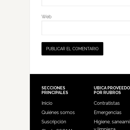
Web
Footer
SECCIONES
UBICA PROVEED
PRINCIPALES
POR RUBROS
Inicio
Contratistas
Quiénes somos
Emergencias
Suscripción
Higiene, saneam
y limpieza