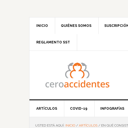
Saltar
Saltar
Saltar
Saltar
a
al
a
al
la
contenido
la
pie
navegación
principal
barra
de
INICIO
QUIÉNES SOMOS
SUSCRIPCIÓ
principal
lateral
página
principal
REGLAMENTO SST
ARTÍCULOS
COVID-19
INFOGRAFÍAS
USTED ESTÁ AQUÍ:
INICIO
/
ARTÍCULOS
/
EN QUÉ CONSIST