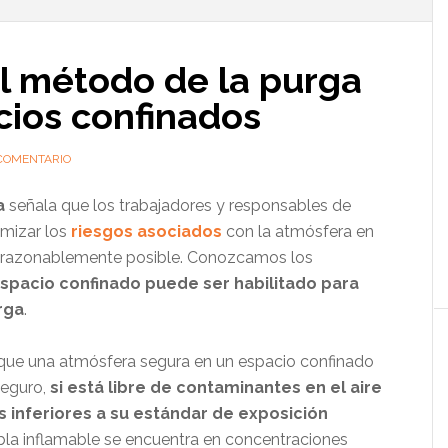
l
p
el método de la purga
cios confinados
COMENTARIO
a
señala que los trabajadores y responsables de
imizar los
riesgos asociados
con la atmósfera en
lo razonablemente posible. Conozcamos los
spacio confinado puede ser habilitado para
rga
.
 que una atmósfera segura en un espacio confinado
seguro,
si está libre de contaminantes en el aire
 inferiores a su estándar de exposición
ebla inflamable se encuentra en concentraciones