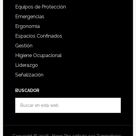
Equipos de Protección
Emergencias
Ergonomía
Espacios Confinados
Gestión
Higiene Ocupacional
Liderazgo
Señalización
BUSCADOR
Buscar
en
esta
web
Copyright © 2026 ·
News Pro
editado por
Tuminoticias
·