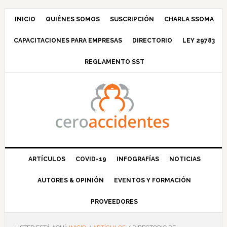
Saltar
Saltar
Saltar
a
al
al
INICIO
QUIÉNES SOMOS
SUSCRIPCIÓN
CHARLA SSOMA
la
contenido
pie
CAPACITACIONES PARA EMPRESAS
DIRECTORIO
LEY 29783
navegación
principal
de
principal
página
REGLAMENTO SST
ARTÍCULOS
COVID-19
INFOGRAFÍAS
NOTICIAS
AUTORES & OPINIÓN
EVENTOS Y FORMACIÓN
PROVEEDORES