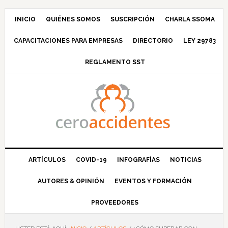
Saltar
Saltar
Saltar
Saltar
a
al
a
al
INICIO
QUIÉNES SOMOS
SUSCRIPCIÓN
CHARLA SSOMA
la
contenido
la
pie
CAPACITACIONES PARA EMPRESAS
DIRECTORIO
LEY 29783
navegación
principal
barra
de
principal
lateral
página
REGLAMENTO SST
principal
ARTÍCULOS
COVID-19
INFOGRAFÍAS
NOTICIAS
AUTORES & OPINIÓN
EVENTOS Y FORMACIÓN
PROVEEDORES