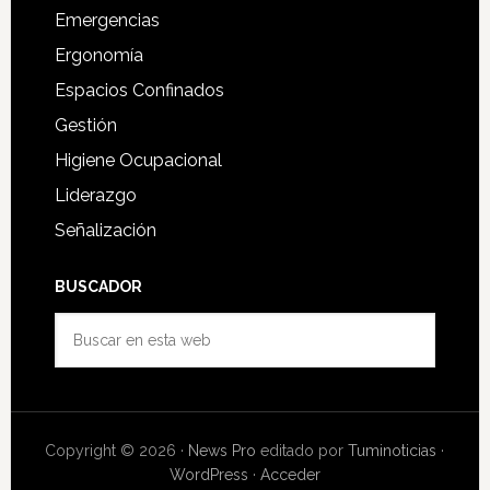
Emergencias
Ergonomía
Espacios Confinados
Gestión
Higiene Ocupacional
Liderazgo
Señalización
BUSCADOR
Buscar
en
esta
web
Copyright © 2026 ·
News Pro
editado por
Tuminoticias
·
WordPress
·
Acceder