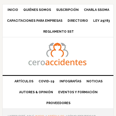
Saltar
Saltar
Saltar
Saltar
a
al
a
al
INICIO
QUIÉNES SOMOS
SUSCRIPCIÓN
CHARLA SSOMA
la
contenido
la
pie
CAPACITACIONES PARA EMPRESAS
DIRECTORIO
LEY 29783
navegación
principal
barra
de
principal
lateral
página
REGLAMENTO SST
principal
ARTÍCULOS
COVID-19
INFOGRAFÍAS
NOTICIAS
AUTORES & OPINIÓN
EVENTOS Y FORMACIÓN
PROVEEDORES