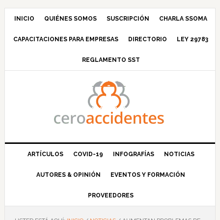
Saltar
Saltar
Saltar
Saltar
a
al
a
al
INICIO
QUIÉNES SOMOS
SUSCRIPCIÓN
CHARLA SSOMA
la
contenido
la
pie
CAPACITACIONES PARA EMPRESAS
DIRECTORIO
LEY 29783
navegación
principal
barra
de
principal
lateral
página
REGLAMENTO SST
principal
ARTÍCULOS
COVID-19
INFOGRAFÍAS
NOTICIAS
AUTORES & OPINIÓN
EVENTOS Y FORMACIÓN
PROVEEDORES