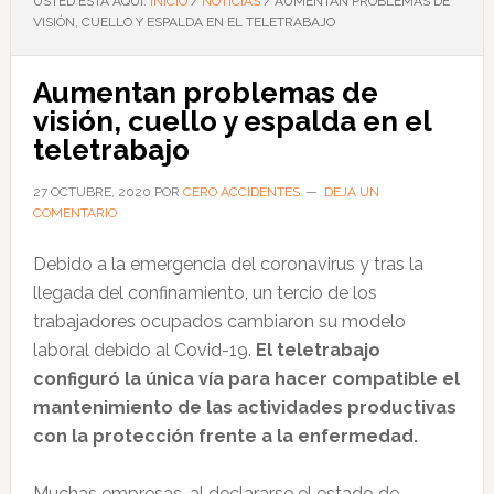
USTED ESTÁ AQUÍ:
INICIO
/
NOTICIAS
/
AUMENTAN PROBLEMAS DE
VISIÓN, CUELLO Y ESPALDA EN EL TELETRABAJO
Aumentan problemas de
visión, cuello y espalda en el
teletrabajo
27 OCTUBRE, 2020
POR
CERO ACCIDENTES
DEJA UN
COMENTARIO
Debido a la emergencia del coronavirus y tras la
llegada del confinamiento, un tercio de los
trabajadores ocupados cambiaron su modelo
laboral debido al Covid-19.
El teletrabajo
configuró la única vía para hacer compatible el
mantenimiento de las actividades productivas
con la protección frente a la enfermedad.
Muchas empresas, al declararse el estado de