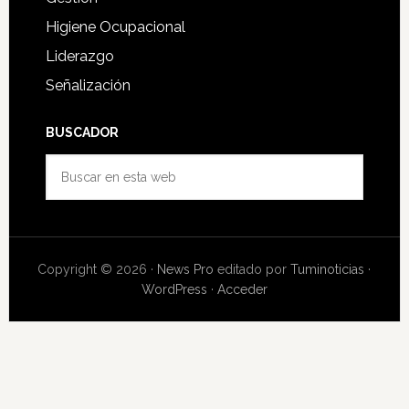
Higiene Ocupacional
Liderazgo
Señalización
BUSCADOR
Buscar
en
esta
web
Copyright © 2026 ·
News Pro
editado por
Tuminoticias
·
WordPress
·
Acceder