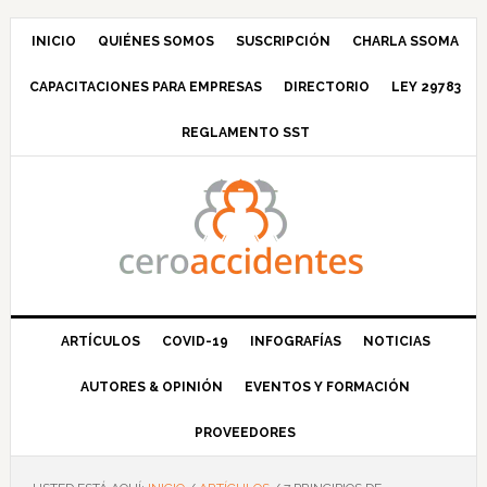
Saltar
Saltar
Saltar
Saltar
a
al
a
al
INICIO
QUIÉNES SOMOS
SUSCRIPCIÓN
CHARLA SSOMA
la
contenido
la
pie
CAPACITACIONES PARA EMPRESAS
DIRECTORIO
LEY 29783
navegación
principal
barra
de
principal
lateral
página
REGLAMENTO SST
principal
ARTÍCULOS
COVID-19
INFOGRAFÍAS
NOTICIAS
AUTORES & OPINIÓN
EVENTOS Y FORMACIÓN
PROVEEDORES