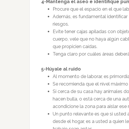
4-Mantenga el aseo e identifique pu
Procure que el espacio en el que la
Además, es fundamental identificar
riesgos.
Evite tener cajas apiladas con obje
cuerpo, vele que no haya algún cabl
que propicien caídas.
Tenga claro por cuáles áreas deber
5-Húyale al ruido
Al momento de laborar, es primordial
Se recomienda que el nivel máximo d
Si cerca de su casa hay animales d
hacen bulla, o está cerca de una au
acondicione la zona para aislar ese 
Un punto relevante es que si usted 
desde el hogar, es a usted a quien 
trabajo sean aptas.