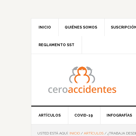
Saltar
Saltar
Saltar
Saltar
a
al
a
al
la
contenido
la
pie
navegación
principal
barra
de
INICIO
QUIÉNES SOMOS
SUSCRIPCIÓ
principal
lateral
página
principal
REGLAMENTO SST
ARTÍCULOS
COVID-19
INFOGRAFÍAS
USTED ESTÁ AQUÍ:
INICIO
/
ARTÍCULOS
/
¿TRABAJA DESD