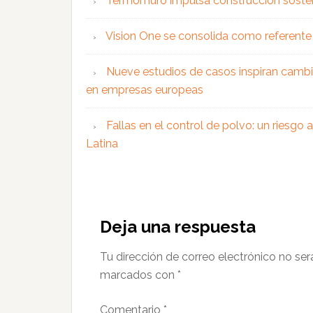
Termomuro impulsa construcción soste
Vision One se consolida como referente 
Nueve estudios de casos inspiran cambi
en empresas europeas
Fallas en el control de polvo: un riesgo
Latina
Interacciones
con
Deja una respuesta
los
Tu dirección de correo electrónico no ser
lectores
marcados con
*
Comentario
*