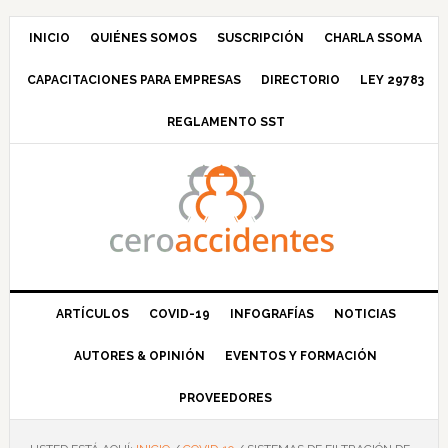
Saltar
Saltar
Saltar
Saltar
a
al
a
al
INICIO
QUIÉNES SOMOS
SUSCRIPCIÓN
CHARLA SSOMA
la
contenido
la
pie
CAPACITACIONES PARA EMPRESAS
DIRECTORIO
LEY 29783
navegación
principal
barra
de
principal
lateral
página
REGLAMENTO SST
principal
ARTÍCULOS
COVID-19
INFOGRAFÍAS
NOTICIAS
AUTORES & OPINIÓN
EVENTOS Y FORMACIÓN
PROVEEDORES