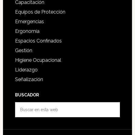
Capacitación
Equipos de Protección
Emergencias
Ergonomía
Espacios Confinados
Gestión
Higiene Ocupacional
Liderazgo
Señalización
BUSCADOR
Buscar
en
esta
web