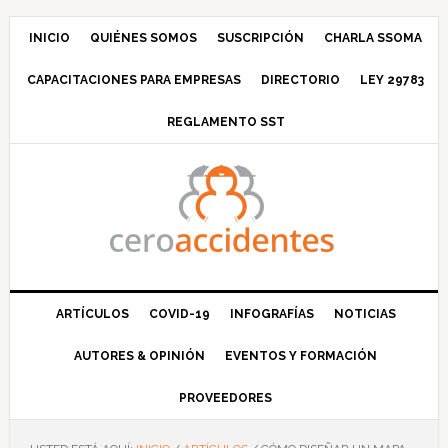
Saltar
Saltar
Saltar
Saltar
a
al
a
al
INICIO
QUIÉNES SOMOS
SUSCRIPCIÓN
CHARLA SSOMA
la
contenido
la
pie
CAPACITACIONES PARA EMPRESAS
DIRECTORIO
LEY 29783
navegación
principal
barra
de
principal
lateral
página
REGLAMENTO SST
principal
ARTÍCULOS
COVID-19
INFOGRAFÍAS
NOTICIAS
AUTORES & OPINIÓN
EVENTOS Y FORMACIÓN
PROVEEDORES