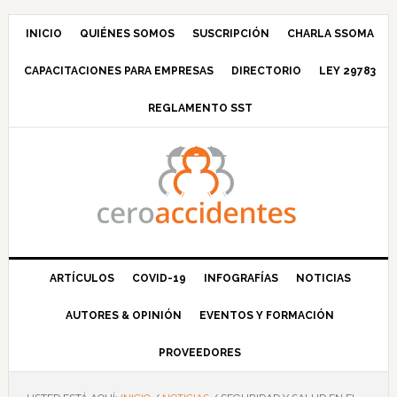
Saltar
Saltar
Saltar
Saltar
a
al
a
al
INICIO
QUIÉNES SOMOS
SUSCRIPCIÓN
CHARLA SSOMA
la
contenido
la
pie
CAPACITACIONES PARA EMPRESAS
DIRECTORIO
LEY 29783
navegación
principal
barra
de
principal
lateral
página
REGLAMENTO SST
principal
ARTÍCULOS
COVID-19
INFOGRAFÍAS
NOTICIAS
AUTORES & OPINIÓN
EVENTOS Y FORMACIÓN
PROVEEDORES