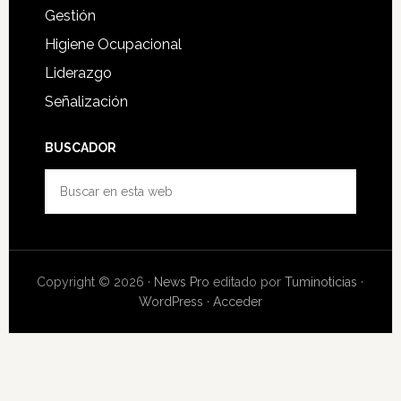
Gestión
Higiene Ocupacional
Liderazgo
Señalización
BUSCADOR
Buscar
en
esta
web
Copyright © 2026 ·
News Pro
editado por
Tuminoticias
·
WordPress
·
Acceder