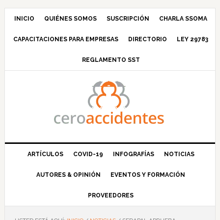
Saltar
Saltar
Saltar
Saltar
a
al
a
al
INICIO
QUIÉNES SOMOS
SUSCRIPCIÓN
CHARLA SSOMA
la
contenido
la
pie
CAPACITACIONES PARA EMPRESAS
DIRECTORIO
LEY 29783
navegación
principal
barra
de
principal
lateral
página
REGLAMENTO SST
principal
ARTÍCULOS
COVID-19
INFOGRAFÍAS
NOTICIAS
AUTORES & OPINIÓN
EVENTOS Y FORMACIÓN
PROVEEDORES