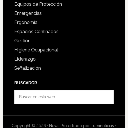
Equipos de Protección
Emergencias
Ergonomía
Espacios Confinados
Gestión
Higiene Ocupacional
Liderazgo
Señalización
BUSCADOR
Buscar
en
esta
web
Copyright © 2026 ·
News Pro
editado por
Tuminoticias
·