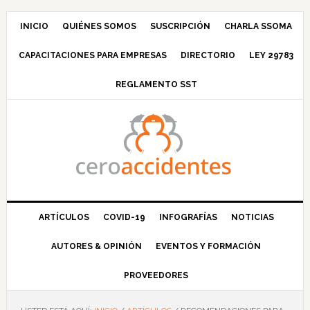
Saltar
Saltar
Saltar
Saltar
a
al
a
al
INICIO
QUIÉNES SOMOS
SUSCRIPCIÓN
CHARLA SSOMA
la
contenido
la
pie
CAPACITACIONES PARA EMPRESAS
DIRECTORIO
LEY 29783
navegación
principal
barra
de
principal
lateral
página
REGLAMENTO SST
principal
ARTÍCULOS
COVID-19
INFOGRAFÍAS
NOTICIAS
AUTORES & OPINIÓN
EVENTOS Y FORMACIÓN
PROVEEDORES