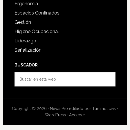
Ergonomía
Espacios Confinados
Gestión
Higiene Ocupacional
Liderazgo
Señalización
BUSCADOR
Buscar
en
esta
web
Copyright © 2026 ·
News Pro
editado por
Tuminoticias
·
WordPress
·
Acceder