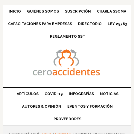
Saltar
Saltar
Saltar
Saltar
a
al
a
al
INICIO
QUIÉNES SOMOS
SUSCRIPCIÓN
CHARLA SSOMA
la
contenido
la
pie
CAPACITACIONES PARA EMPRESAS
DIRECTORIO
LEY 29783
navegación
principal
barra
de
principal
lateral
página
REGLAMENTO SST
principal
ARTÍCULOS
COVID-19
INFOGRAFÍAS
NOTICIAS
AUTORES & OPINIÓN
EVENTOS Y FORMACIÓN
PROVEEDORES