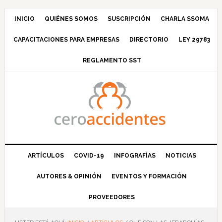
Saltar
Saltar
Saltar
Saltar
a
al
a
al
INICIO
QUIÉNES SOMOS
SUSCRIPCIÓN
CHARLA SSOMA
la
contenido
la
pie
CAPACITACIONES PARA EMPRESAS
DIRECTORIO
LEY 29783
navegación
principal
barra
de
principal
lateral
página
REGLAMENTO SST
principal
ARTÍCULOS
COVID-19
INFOGRAFÍAS
NOTICIAS
AUTORES & OPINIÓN
EVENTOS Y FORMACIÓN
PROVEEDORES