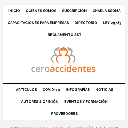
Saltar
Saltar
Saltar
Saltar
a
al
a
al
INICIO
QUIÉNES SOMOS
SUSCRIPCIÓN
CHARLA SSOMA
la
contenido
la
pie
CAPACITACIONES PARA EMPRESAS
DIRECTORIO
LEY 29783
navegación
principal
barra
de
principal
lateral
página
REGLAMENTO SST
principal
ARTÍCULOS
COVID-19
INFOGRAFÍAS
NOTICIAS
AUTORES & OPINIÓN
EVENTOS Y FORMACIÓN
PROVEEDORES