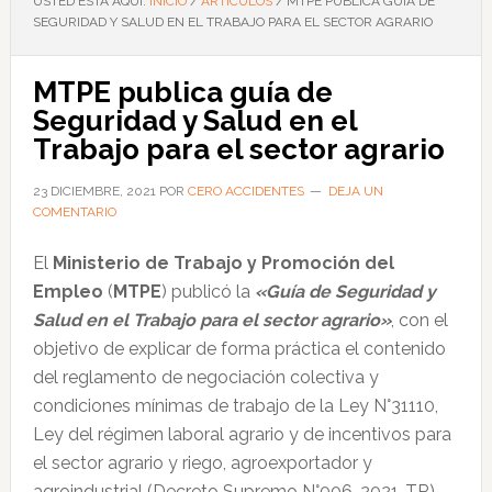
USTED ESTÁ AQUÍ:
INICIO
/
ARTÍCULOS
/
MTPE PUBLICA GUÍA DE
SEGURIDAD Y SALUD EN EL TRABAJO PARA EL SECTOR AGRARIO
MTPE publica guía de
Seguridad y Salud en el
Trabajo para el sector agrario
23 DICIEMBRE, 2021
POR
CERO ACCIDENTES
DEJA UN
COMENTARIO
El
Ministerio de Trabajo y Promoción del
Empleo
(
MTPE
) publicó la
«Guía de Seguridad y
Salud en el Trabajo para el sector agrario»
, con el
objetivo de explicar de forma práctica el contenido
del reglamento de negociación colectiva y
condiciones mínimas de trabajo de la Ley N°31110,
Ley del régimen laboral agrario y de incentivos para
el sector agrario y riego, agroexportador y
agroindustrial (Decreto Supremo N°006-2021-TR).