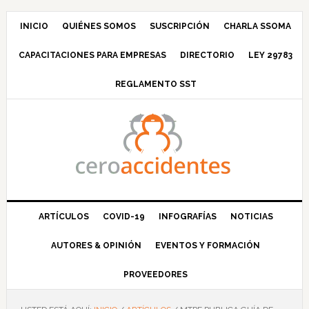
Saltar
Saltar
Saltar
Saltar
a
al
a
al
INICIO
QUIÉNES SOMOS
SUSCRIPCIÓN
CHARLA SSOMA
la
contenido
la
pie
CAPACITACIONES PARA EMPRESAS
DIRECTORIO
LEY 29783
navegación
principal
barra
de
principal
lateral
página
REGLAMENTO SST
principal
ARTÍCULOS
COVID-19
INFOGRAFÍAS
NOTICIAS
AUTORES & OPINIÓN
EVENTOS Y FORMACIÓN
PROVEEDORES